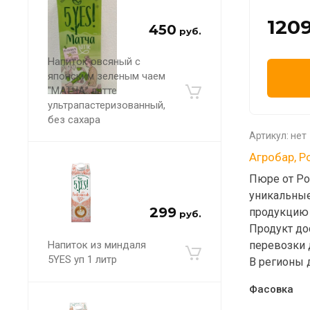
120
450
руб.
Напиток овсяный с
японским зеленым чаем
"МАТЧА" латте
ультрапастеризованный,
без сахара
Артикул:
нет
Агробар, Р
Пюре от Ро
уникальные
299
продукцию 
руб.
Продукт до
Напиток из миндаля
перевозки
5YES уп 1 литр
В регионы 
Фасовка