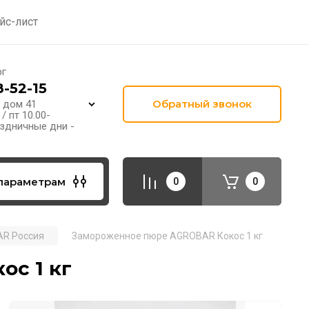
йс-лист
рг
8-52-15
Обратный звонок
 дом 41
 / пт 10.00-
раздничные дни -
параметрам
0
0
AR Россия
Замороженное пюре АGROBAR Кокос 1 кг
с 1 кг