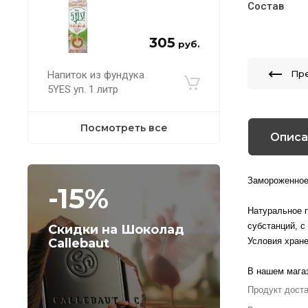
Состав
305
руб.
Пр
Напиток из фундука
5YES уп. 1 литр
Посмотреть все
Описа
Замороженное
-15%
Натуральное п
субстанций, с
Скидки на Шоколад
Callebaut
Условия хране
В нашем магаз
Продукт дост