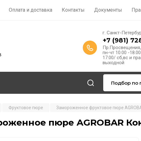
Оплата и доставка
Контакты
Документы
Пра
г. Санкт-Петербу
+7 (981) 72
Пр.Просвещения,
пн-чт 10.00 -18.00
в
17.00/ сб,вс и п
выходной
Подбор по 
Фруктовое пюре
Замороженное фруктовое пюре AGROB
роженное пюре АGROBAR Коко