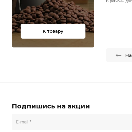
В регионы дос
К товару
На
Подпишись на акции