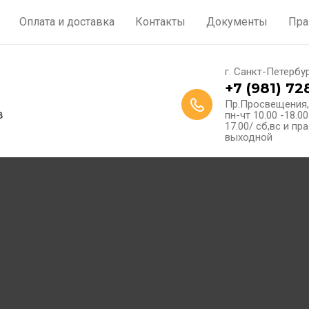
Оплата и доставка
Контакты
Документы
Пра
г. Санкт-Петербу
+7 (981) 72
Пр.Просвещения,
в
пн-чт 10.00 -18.00
17.00/ сб,вс и п
выходной