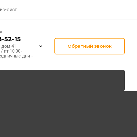
йс-лист
рг
8-52-15
Обратный звонок
 дом 41
 / пт 10.00-
раздничные дни -